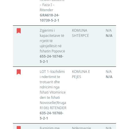
– Faza I –
Ritender
GRA618-24-
10739-5-2-1
Zgjerimi i
KOMUNA
N/A
kapacitetave të
SHTËRPCË
N/A
rrjetit të
ujësjellësit në
fshatin Popovcë
655-24-10748-
5-2-1
LOT 1-Vazhdimi
KOMUNA E
N/A
i ndertimit te
PEJES
N/A
trotuarit dhe
ndricimi nga
fshati Vitomirice
deri te fshati
Novoselle(Rruga
R106) RITENDER
635-24-10760-
5-2-1
Furnizim me
Ndërmarrje
N/A