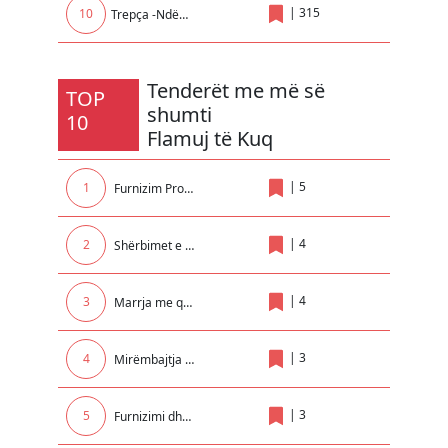
|
315
10
Trepça -Ndërrmarrje në Administrim të AKP
Tenderët me më së
TOP
shumti
10
Flamuj të Kuq
|
5
1
Furnizim Promovues për nevojat e Rektoratit
|
4
2
Shërbimet e zhvendosjes me marimangë dhe bllokimit të automjeteve në teritorin e Komunes së Malishevës
|
4
3
Marrja me qera e makinerive për nevoja të NPL Kastrioti SH.A
|
3
4
Mirëmbajtja e paisjeve kunder zjarrit në Objektin e Komunës dhe Insitucioneve tjera Komunale..
|
3
5
Furnizimi dhe vendosja e kontejnerëve nëntokësor në qytetin e Prizrenit