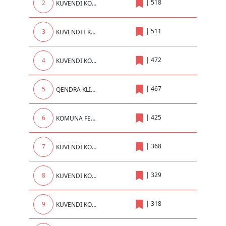
|
518
2
KUVENDI KOMUNAL
|
511
3
KUVENDI I KOMUNES SE PRISHTINES
|
472
4
KUVENDI KOMUNAL I PRIZRENIT
|
467
5
QENDRA KLINIKE UNIVERSITARE E KOSOVES
|
425
6
KOMUNA FERIZAJ
|
368
7
KUVENDI KOMUNAL I KLINËS
|
329
8
KUVENDI KOMUNAL LIPIJAN
|
318
9
KUVENDI KOMUNAL MALISHEVE