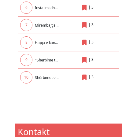
|
3
6
Instalimi dhe mirëmbajtja e elektrikës në Institucionet Arsimore
|
3
7
Mirëmbajtja dhe servisimi i sistemit te ngrohjes qendrore për GJ.TH. Mitrovicë me degët e saj në Rexhionin e Mitrovices !
|
3
8
Hapja e kanaleve per kullimin e tokave bujqesore ne fshatrat Komogllave, Pojate dhe Surqine
|
3
9
''Shërbime të ndryshme për seminare kongrese trajnime dhe udhëtime brenda dhe jashtë vendit për nevojat e UP-së ''
|
3
10
Shërbimet e transportit të automjeteve, pajisjeve, mallrave dhe makinerisë së sekuestruar dhe të Konfiskua
Kontakt