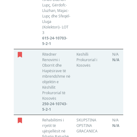
Lupç, Gërdofc-
Lluzhan, Majac-
Lupç dhe Sfeqël-
Lluga
(Kolektori)- LOT
3
615-24-10703-
5-2-1
Ritedner
Keshilli
N/A
Renovimi i
Prokurorial i
N/A
Oborrit dhe
Kosovës
Hapësirave të
mbrendshme në
objektin e
Këshillit
Prokurorial të
Kosovës
250-24-10743-
5-2-1
Rehabilitimi i
SKUPSTINA
N/A
rrjetit të
OPSTINA
N/A
ujësjellësit në
GRACANICA
fshatin Batushë