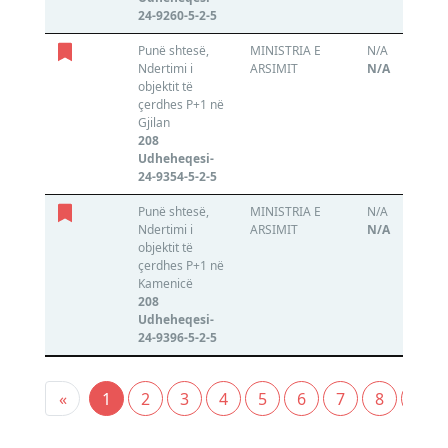
24-9260-5-2-5
Punë shtesë,
MINISTRIA E
N/A
Ndertimi i
ARSIMIT
N/A
objektit të
çerdhes P+1 në
Gjilan
208
Udheheqesi-
24-9354-5-2-5
Punë shtesë,
MINISTRIA E
N/A
Ndertimi i
ARSIMIT
N/A
objektit të
çerdhes P+1 në
Kamenicë
208
Udheheqesi-
24-9396-5-2-5
«
1
2
3
4
5
6
7
8
9
Previous
(current)