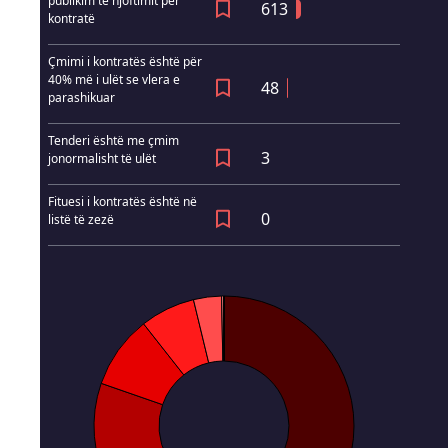
publikim të njoftimit për
613
kontratë
Çmimi i kontratës është për
40% më i ulët se vlera e
48
parashikuar
Tenderi është me çmim
3
jonormalisht të ulët
Fituesi i kontratës është në
0
listë të zezë