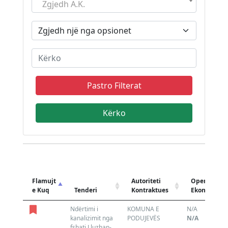
Zgjedh A.K.
Pastro Filterat
Flamujt
Autoriteti
Operatori
e Kuq
Tenderi
Kontraktues
Ekonomik
Ndërtimi i
KOMUNA E
N/A
kanalizimit nga
PODUJEVËS
N/A
fshati Lluzhan-