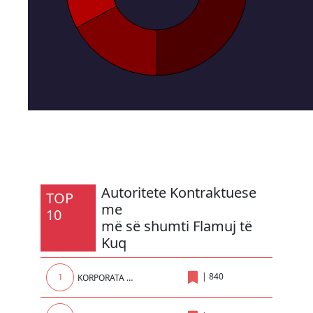
Autoritete Kontraktuese
TOP
me
10
më së shumti Flamuj të
Kuq
|
840
1
KORPORATA ENERGJETIKE E KOSOVES sh.a.