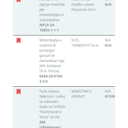
pajisje motorike
Publike Lokale
N/A
për
Përparimi SH.A.
mirëmbajtjen e
automjeteve
NPLP-24-
10653-1-1-1
Mirëmbajtja e
N.P.L.
N/A
sistemit të
"AMBIENTI"SH.A.
N/A
parkingut
garazh të
menaxhuar nga
NPL Ambienti
Sh.A. Ferizaj
656A-24-9166-
2-3-5
Punë shtesë,
MINISTRIA E
N/A
Ndërtimi i sallës
ARSIMIT
811092254
se edukatës
fizike në SHFMU
“Dëshmorët e
Vitisë” në Viti
208
Udheheqesi-