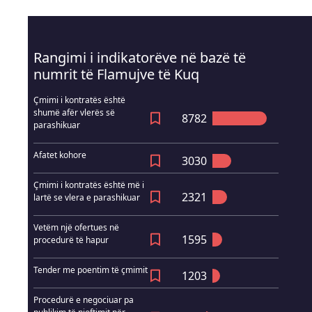
Rangimi i indikatorëve në bazë të
numrit të Flamujve të Kuq
Çmimi i kontratës është
shumë afër vlerës së
8782
parashikuar
Afatet kohore
3030
Çmimi i kontratës është më i
2321
lartë se vlera e parashikuar
Vetëm një ofertues në
1595
procedurë të hapur
Tender me poentim të çmimit
1203
Procedurë e negociuar pa