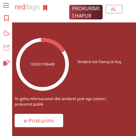
PROKURIMI
AL
I HAPUR
Rreth projektit
Grafikat
Kontakt
Tenderë me Flamuj të Kuq
Abonohu
16582/108449
Të gjitha informacionet dhe tenderët janë nga sistemi i
prokurimit publik
e-Prokurimi