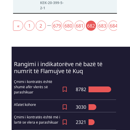
KEK-20-399-5-
2-1
...
«
1
2
679
680
681
682
683
684
685
(current)
Rangimi i indikatorëve në bazë të
numrit të Flamujve të Kuq
Çmimi i kontratës është
shumë afër vlerës së
8782
parashikuar
Afatet kohore
3030
Çmimi i kontratës është më i
2321
lartë se vlera e parashikuar