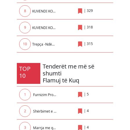
|
329
8
KUVENDI KOMUNAL LIPIJAN
|
318
9
KUVENDI KOMUNAL MALISHEVE
|
315
10
Trepça -Ndërrmarrje në Administrim të AKP
Tenderët me më së
TOP
shumti
10
Flamuj të Kuq
|
5
1
Furnizim Promovues për nevojat e Rektoratit
|
4
2
Shërbimet e zhvendosjes me marimangë dhe bllokimit të automjeteve në teritorin e Komunes së Malishevës
|
4
3
Marrja me qera e makinerive për nevoja të NPL Kastrioti SH.A