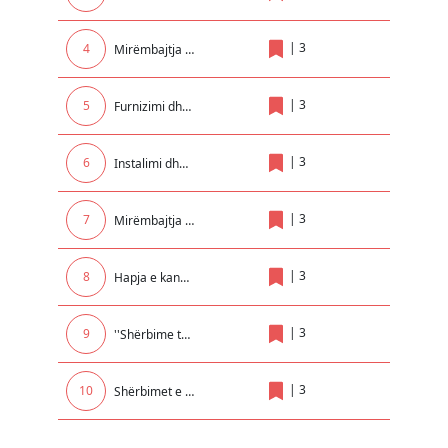
|
3
4
Mirëmbajtja e paisjeve kunder zjarrit në Objektin e Komunës dhe Insitucioneve tjera Komunale..
|
3
5
Furnizimi dhe vendosja e kontejnerëve nëntokësor në qytetin e Prizrenit
|
3
6
Instalimi dhe mirëmbajtja e elektrikës në Institucionet Arsimore
|
3
7
Mirëmbajtja dhe servisimi i sistemit te ngrohjes qendrore për GJ.TH. Mitrovicë me degët e saj në Rexhionin e Mitrovices !
|
3
8
Hapja e kanaleve per kullimin e tokave bujqesore ne fshatrat Komogllave, Pojate dhe Surqine
|
3
9
''Shërbime të ndryshme për seminare kongrese trajnime dhe udhëtime brenda dhe jashtë vendit për nevojat e UP-së ''
|
3
10
Shërbimet e transportit të automjeteve, pajisjeve, mallrave dhe makinerisë së sekuestruar dhe të Konfiskua