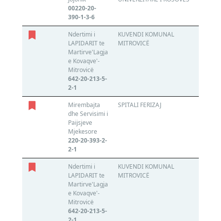
00220-20-
390-1-3-6
Ndertimi i
KUVENDI KOMUNAL
Astrapl
LAPIDARIT te
MITROVICË
810537
Martirve'Lagja
e Kovaqve'-
Mitrovicë
642-20-213-5-
2-1
Mirembajta
SPITALI FERIZAJ
N/A
dhe Servisimi i
N/A
Paijsjeve
Mjekesore
220-20-393-2-
2-1
Ndertimi i
KUVENDI KOMUNAL
Astrapl
LAPIDARIT te
MITROVICË
810537
Martirve'Lagja
e Kovaqve'-
Mitrovicë
642-20-213-5-
2-1