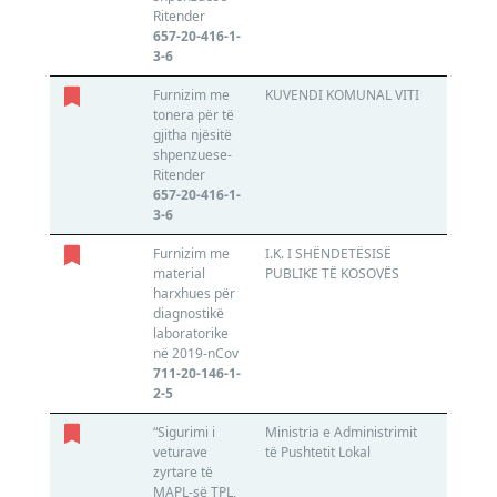
Ritender
657-20-416-1-
3-6
Furnizim me
KUVENDI KOMUNAL VITI
ALTECO
tonera për të
811365
gjitha njësitë
shpenzuese-
Ritender
657-20-416-1-
3-6
Furnizim me
I.K. I SHËNDETËSISË
N.T.P 
material
PUBLIKE TË KOSOVËS
600017
harxhues për
diagnostikë
laboratorike
në 2019-nCov
711-20-146-1-
2-5
“Sigurimi i
Ministria e Administrimit
SIGMA
veturave
të Pushtetit Lokal
INTER
zyrtare të
VIENN
MAPL-së TPL,
INSUR