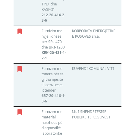
TPL+ dhe
GROUP 
KASKO”
DEGA 
212-20-414-2-
600108
3-6
Furnizim me
KORPORATA ENERGJETIKE
Ekoinve
nyje lidhëse
E KOSOVES sh.a.
810906
per SRs-470
dhe BRs-1200
KEK-20-431-1-
2-1
Furnizim me
KUVENDI KOMUNAL VITI
N/A
tonera për të
811365
gjitha njësitë
shpenzuese-
Ritender
657-20-416-1-
3-6
Furnizim me
I.K. I SHËNDETËSISË
N/A
material
PUBLIKE TË KOSOVËS1
600017
harxhues për
diagnostikë
laboratorike