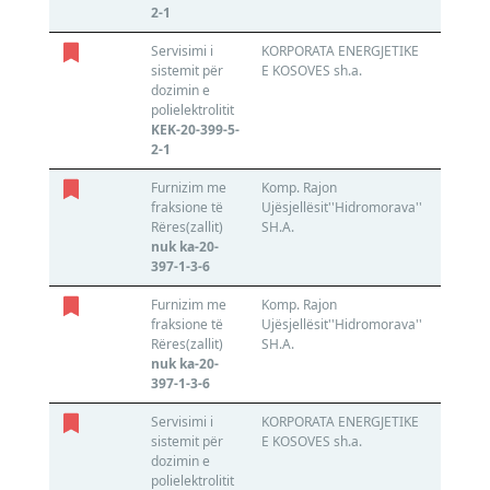
2-1
Servisimi i
KORPORATA ENERGJETIKE
NTP ,, 
sistemit për
E KOSOVES sh.a.
T Projek
dozimin e
600180
polielektrolitit
KEK-20-399-5-
2-1
Furnizim me
Komp. Rajon
MAZRE
fraksione të
Ujësjellësit''Hidromorava''
SH.P.K.
Rëres(zallit)
SH.A.
811303
nuk ka-20-
397-1-3-6
Furnizim me
Komp. Rajon
N/A
fraksione të
Ujësjellësit''Hidromorava''
811303
Rëres(zallit)
SH.A.
nuk ka-20-
397-1-3-6
Servisimi i
KORPORATA ENERGJETIKE
N/A
sistemit për
E KOSOVES sh.a.
600180
dozimin e
polielektrolitit