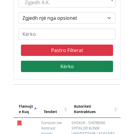
Zgjedh A.K.
Pastro Filterat
Flamujt
Autoriteti
Opera
e Kuq
Tenderi
Kontraktues
Ekon
Furnizim me
SHSKUK - SHËRBIMI
N/A
Kontrast
SPITALOR KLINIK
N/A
Jojonik
UNIVERZITARE I KOSOVËS