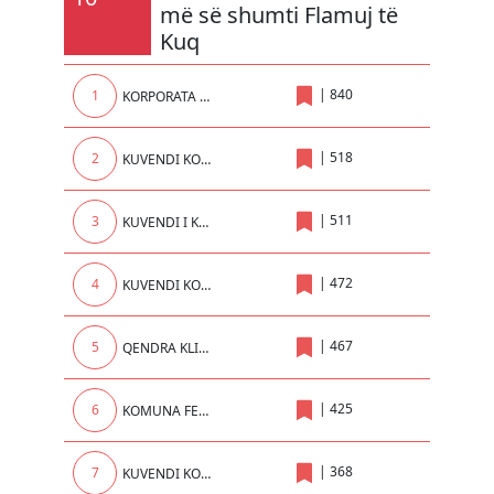
më së shumti Flamuj të
Kuq
|
840
1
KORPORATA ENERGJETIKE E KOSOVES sh.a.
|
518
2
KUVENDI KOMUNAL
|
511
3
KUVENDI I KOMUNES SE PRISHTINES
|
472
4
KUVENDI KOMUNAL I PRIZRENIT
|
467
5
QENDRA KLINIKE UNIVERSITARE E KOSOVES
|
425
6
KOMUNA FERIZAJ
|
368
7
KUVENDI KOMUNAL I KLINËS