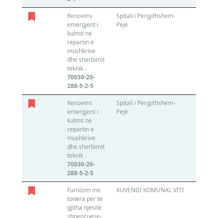
Renovimi
Spitali i Pergjithshem-
ENGIN
emergjent i
Pejë
GROUP 
kulmit në
810218
repartin e
mushkrive
dhe sherbimit
teknik .
70030-20-
288-5-2-5
Renovimi
Spitali i Pergjithshem-
N/A
emergjent i
Pejë
810218
kulmit në
repartin e
mushkrive
dhe sherbimit
teknik .
70030-20-
288-5-2-5
Furnizim me
KUVENDI KOMUNAL VITI
ALTECO
tonera për të
811365
gjitha njësitë
shpenzuese-