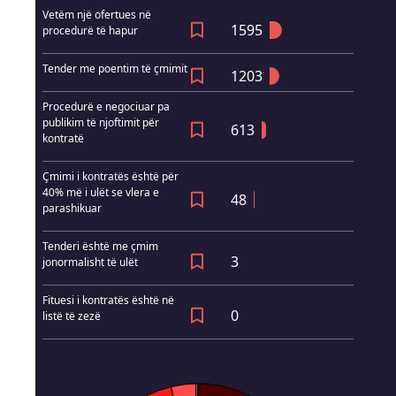
Vetëm një ofertues në
1595
procedurë të hapur
Tender me poentim të çmimit
1203
Procedurë e negociuar pa
publikim të njoftimit për
613
kontratë
Çmimi i kontratës është për
40% më i ulët se vlera e
48
parashikuar
Tenderi është me çmim
3
jonormalisht të ulët
Fituesi i kontratës është në
0
listë të zezë