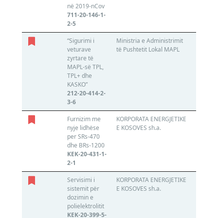
në 2019-nCov
711-20-146-1-
2-5
“Sigurimi i
Ministria e Administrimit
N/A
veturave
të Pushtetit Lokal MAPL
600108
zyrtare të
MAPL-së TPL,
TPL+ dhe
KASKO”
212-20-414-2-
3-6
Furnizim me
KORPORATA ENERGJETIKE
N/A
nyje lidhëse
E KOSOVES sh.a.
810906
per SRs-470
dhe BRs-1200
KEK-20-431-1-
2-1
Servisimi i
KORPORATA ENERGJETIKE
NTP ,, 
sistemit për
E KOSOVES sh.a.
T Projek
dozimin e
600180
polielektrolitit
KEK-20-399-5-