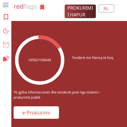
PROKURIMI
AL
I HAPUR
Rreth projektit
Grafikat
Kontakt
Tenderë me Flamuj të Kuq
Abonohu
16582/108449
Të gjitha informacionet dhe tenderët janë nga sistemi i
prokurimit publik
e-Prokurimi