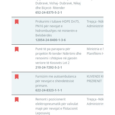
Dubravë, Vishaj- Dubravë, Nikaj
dhe Biçecë- Ritender
652-24-8375-5-2-1
Prokurimi i tubave HDPE Dn75,
Trepça -Ndërrmarrj
PN16 për nevojat e
Administrim të AKP
hidrombushjes në minierën e
Belobërdës
12054-24-8400-1-3-6
Punë të pa parapara për
Ministria e Mjedisit
projektin Ri-tender Ndërtimi dhe
Planifikimi Hapësin
renovimi i shtëpive në pjesën
veriore të Kosovës Lot 2
210-24-7292-5-2-1
Furnizim me autoambulanca
KUVENDI KOMUNAL
për nevojat e shëndetësisë
PRIZRENIT
primare.
622-24-8323-1-1-1
Remont i pozicionerit
Trepça -Ndërrmarrj
elektropneumatik për valvulat
Administrim të AKP
majë për nevojat e Flotacionit
Leposaviq