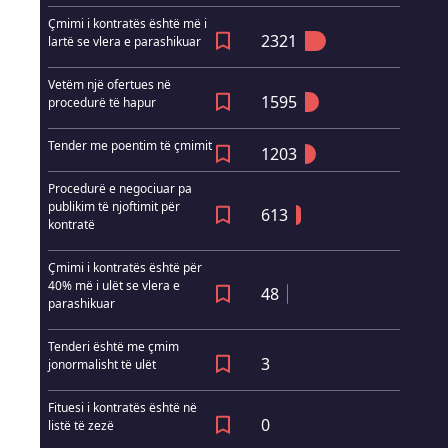
Çmimi i kontratës është më i
2321
lartë se vlera e parashikuar
Vetëm një ofertues në
1595
procedurë të hapur
Tender me poentim të çmimit
1203
Procedurë e negociuar pa
publikim të njoftimit për
613
kontratë
Çmimi i kontratës është për
40% më i ulët se vlera e
48
parashikuar
Tenderi është me çmim
3
jonormalisht të ulët
Fituesi i kontratës është në
0
listë të zezë