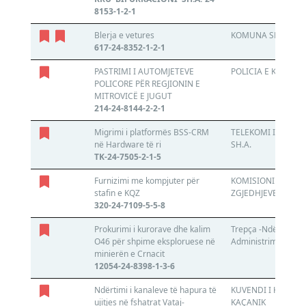
8153-1-2-1
Blerja e vetures
KOMUNA SHTIME
617-24-8352-1-2-1
PASTRIMI I AUTOMJETEVE
POLICIA E KOSOVË
POLICORE PËR REGJIONIN E
MITROVICË E JUGUT
214-24-8144-2-2-1
Migrimi i platformës BSS-CRM
TELEKOMI I KOSOV
në Hardware të ri
SH.A.
TK-24-7505-2-1-5
Furnizimi me kompjuter për
KOMISIONI QENDR
stafin e KQZ
ZGJEDHJEVE
320-24-7109-5-5-8
Prokurimi i kurorave dhe kalim
Trepça -Ndërrmarrj
O46 për shpime eksploruese në
Administrim të AKP
minierën e Crnacit
12054-24-8398-1-3-6
Ndërtimi i kanaleve të hapura të
KUVENDI I KOMUNE
ujitjes në fshatrat Vataj-
KAÇANIK