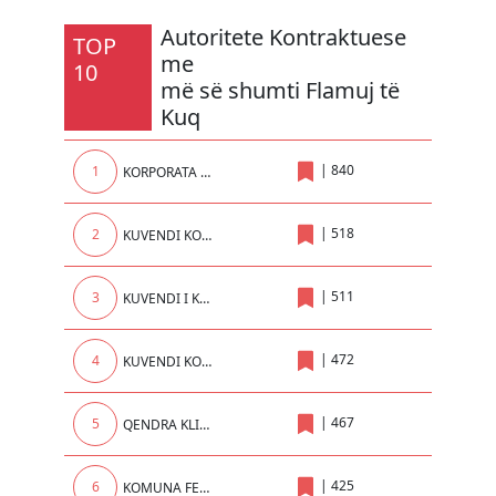
Autoritete Kontraktuese
TOP
me
10
më së shumti Flamuj të
Kuq
|
840
1
KORPORATA ENERGJETIKE E KOSOVES sh.a.
|
518
2
KUVENDI KOMUNAL
|
511
3
KUVENDI I KOMUNES SE PRISHTINES
|
472
4
KUVENDI KOMUNAL I PRIZRENIT
|
467
5
QENDRA KLINIKE UNIVERSITARE E KOSOVES
|
425
6
KOMUNA FERIZAJ