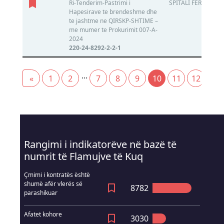
Ri-Tenderim-Pastrimi i
SPITALI FERIZAJ
Hapesirave te brendeshme dhe
te jashtme ne QIRSKP-SHTIME –
me mumer te Prokurimit 007-A-
2024
220-24-8292-2-2-1
...
«
1
2
7
8
9
10
11
12
13
(current)
Rangimi i indikatorëve në bazë të
numrit të Flamujve të Kuq
Çmimi i kontratës është
shumë afër vlerës së
8782
parashikuar
Afatet kohore
3030