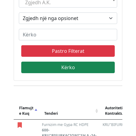
Zgjedh A.K.
Pastro Filterat
Flamujt
Autoriteti
e Kuq
Tenderi
Kontraktues
Furnizim me Gypa RC HDPE
KRU"BIFURKACIONI
600-
KRU"BIFURKACIONI"SH.A.-24-