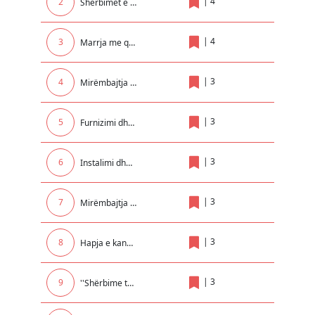
|
4
2
Shërbimet e zhvendosjes me marimangë dhe bllokimit të automjeteve në teritorin e Komunes së Malishevës
|
4
3
Marrja me qera e makinerive për nevoja të NPL Kastrioti SH.A
|
3
4
Mirëmbajtja e paisjeve kunder zjarrit në Objektin e Komunës dhe Insitucioneve tjera Komunale..
|
3
5
Furnizimi dhe vendosja e kontejnerëve nëntokësor në qytetin e Prizrenit
|
3
6
Instalimi dhe mirëmbajtja e elektrikës në Institucionet Arsimore
|
3
7
Mirëmbajtja dhe servisimi i sistemit te ngrohjes qendrore për GJ.TH. Mitrovicë me degët e saj në Rexhionin e Mitrovices !
|
3
8
Hapja e kanaleve per kullimin e tokave bujqesore ne fshatrat Komogllave, Pojate dhe Surqine
|
3
9
''Shërbime të ndryshme për seminare kongrese trajnime dhe udhëtime brenda dhe jashtë vendit për nevojat e UP-së ''