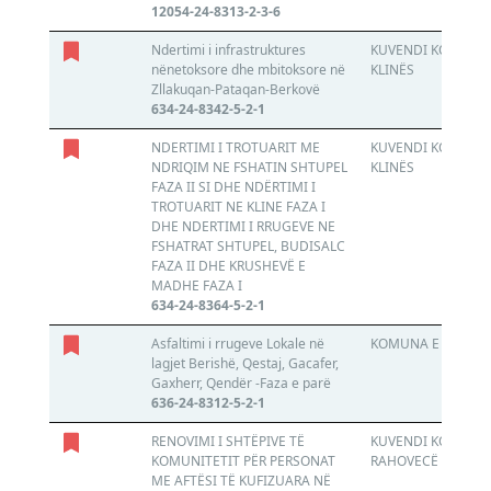
12054-24-8313-2-3-6
Ndertimi i infrastruktures
KUVENDI KOMUNAL
nënetoksore dhe mbitoksore në
KLINËS
Zllakuqan-Pataqan-Berkovë
634-24-8342-5-2-1
NDERTIMI I TROTUARIT ME
KUVENDI KOMUNAL
NDRIQIM NE FSHATIN SHTUPEL
KLINËS
FAZA II SI DHE NDËRTIMI I
TROTUARIT NE KLINE FAZA I
DHE NDERTIMI I RRUGEVE NE
FSHATRAT SHTUPEL, BUDISALC
FAZA II DHE KRUSHEVË E
MADHE FAZA I
634-24-8364-5-2-1
Asfaltimi i rrugeve Lokale në
KOMUNA E JUNIKU
lagjet Berishë, Qestaj, Gacafer,
Gaxherr, Qendër -Faza e parë
636-24-8312-5-2-1
RENOVIMI I SHTËPIVE TË
KUVENDI KOMUNAL
KOMUNITETIT PËR PERSONAT
RAHOVECË
ME AFTËSI TË KUFIZUARA NË