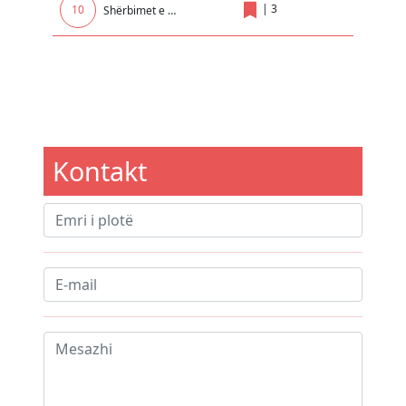
|
3
10
Shërbimet e transportit të automjeteve, pajisjeve, mallrave dhe makinerisë së sekuestruar dhe të Konfiskua
Kontakt