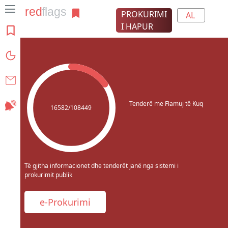
PROKURIMI
AL
I HAPUR
Rreth projektit
Grafikat
Kontakt
Tenderë me Flamuj të Kuq
Abonohu
16582/108449
Të gjitha informacionet dhe tenderët janë nga sistemi i
prokurimit publik
e-Prokurimi