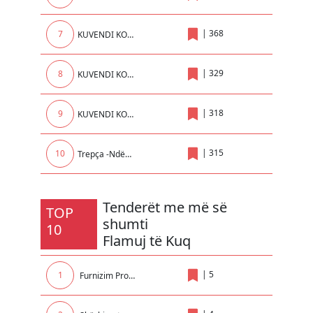
|
368
7
KUVENDI KOMUNAL I KLINËS
|
329
8
KUVENDI KOMUNAL LIPIJAN
|
318
9
KUVENDI KOMUNAL MALISHEVE
|
315
10
Trepça -Ndërrmarrje në Administrim të AKP
Tenderët me më së
TOP
shumti
10
Flamuj të Kuq
|
5
1
Furnizim Promovues për nevojat e Rektoratit