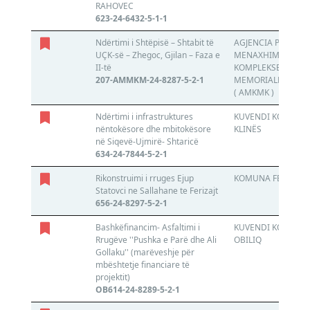
RAHOVEC
623-24-6432-5-1-1
Ndërtimi i Shtëpisë – Shtabit të
AGJENCIA PËR
UÇK-së – Zhegoc, Gjilan – Faza e
MENAXHIMIN E
II-të
KOMPLEKSEVE
207-AMMKM-24-8287-5-2-1
MEMORIALE TË KO
( AMKMK )
Ndërtimi i infrastruktures
KUVENDI KOMUNAL
nëntokësore dhe mbitokësore
KLINËS
në Siqevë-Ujmirë- Shtaricë
634-24-7844-5-2-1
Rikonstruimi i rruges Ejup
KOMUNA FERIZAJ
Statovci ne Sallahane te Ferizajt
656-24-8297-5-2-1
Bashkëfinancim- Asfaltimi i
KUVENDI KOMUNAL
Rrugëve ''Pushka e Parë dhe Ali
OBILIQ
Gollaku'' (marëveshje për
mbështetje financiare të
projektit)
OB614-24-8289-5-2-1